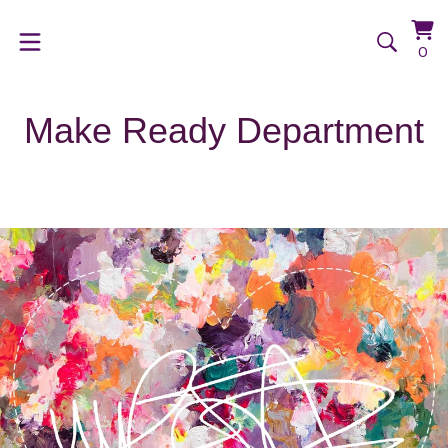
Vi
0
0
ca
it
Make Ready Department